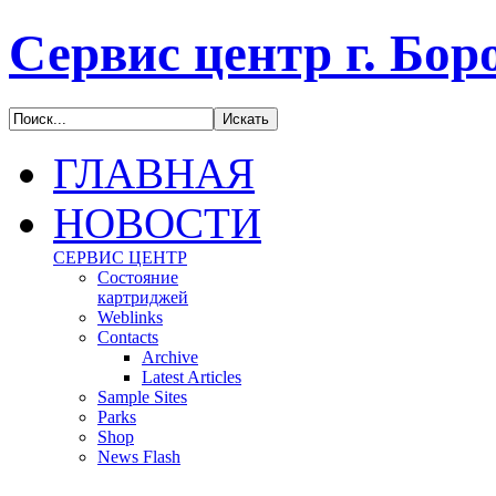
Сервис центр г. Бор
ГЛАВНАЯ
НОВОСТИ
С
ЕРВИС ЦЕНТР
Состояние
картриджей
Weblinks
Contacts
Archive
Latest Articles
Sample Sites
Parks
Shop
News Flash