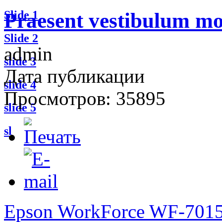
Slide 1
Praesent vestibulum mo
Slide 2
admin
slide 3
Дата публикации
slide 4
Просмотров: 35895
slide 5
sl
Epson WorkForce WF-701