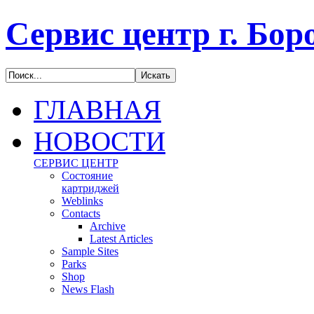
Сервис центр г. Бор
ГЛАВНАЯ
НОВОСТИ
С
ЕРВИС ЦЕНТР
Состояние
картриджей
Weblinks
Contacts
Archive
Latest Articles
Sample Sites
Parks
Shop
News Flash