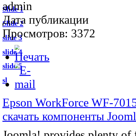
admin
Slide 1
Дата публикации
Slide 2
Просмотров: 3372
slide 3
slide 4
slide 5
sl
Epson WorkForce WF-701
скачать компоненты Jooml
Joomla! provides plenty of 